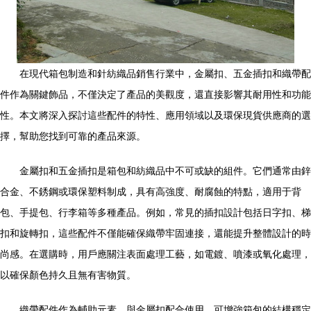
在現代箱包制造和針紡織品銷售行業中，金屬扣、五金插扣和織帶配
件作為關鍵飾品，不僅決定了產品的美觀度，還直接影響其耐用性和功能
性。本文將深入探討這些配件的特性、應用領域以及環保現貨供應商的選
擇，幫助您找到可靠的產品來源。
金屬扣和五金插扣是箱包和紡織品中不可或缺的組件。它們通常由鋅
合金、不銹鋼或環保塑料制成，具有高強度、耐腐蝕的特點，適用于背
包、手提包、行李箱等多種產品。例如，常見的插扣設計包括日字扣、梯
扣和旋轉扣，這些配件不僅能確保織帶牢固連接，還能提升整體設計的時
尚感。在選購時，用戶應關注表面處理工藝，如電鍍、噴漆或氧化處理，
以確保顏色持久且無有害物質。
織帶配件作為輔助元素，與金屬扣配合使用，可增強箱包的結構穩定