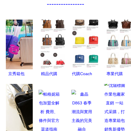
----------------
京秀箱包
精品代購
代購Coach
專業代購
產品與加盟
Coach工廠
工廠店包與
Coach工廠
優勢全解析
店包及其他
精選針紡織
店及其他精
商品，針紡
品 有圖有
選商品，圖
織品銷售精
真相，不定
文并茂，持
選
期更新驚喜
續上新