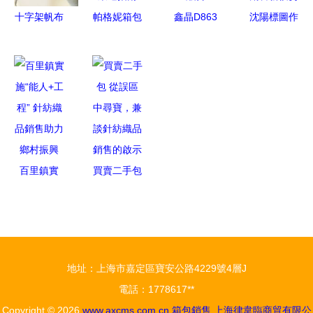
十字架帆布
帕格妮箱包
鑫晶D863
沈陽標圖作
雙肩包 學
加盟全解析
春季潮流與
業包廠家直
院風潮流下
費用、條件
實用主義的
銷 一站式
的時尚與實
與官方渠道
完美融合
采購，打造
用選擇
指南
專業箱包銷
售新優勢
百里鎮實
買賣二手包
施“能人+工
從誤區中尋
程” 針紡織
寶，兼談針
品銷售助力
紡織品銷售
鄉村振興
的啟示
地址：上海市嘉定區寶安公路4229號4層J
電話：1778617**
Copyright © 2026
www.axcms.com.cn
箱包銷售
上海律韋臨商貿有限公