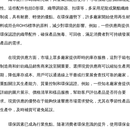
性。這些配件包括D形環、織帶調節器、扣環等，多采用尼龍或聚酯纖維
制成，具有耐磨、輕便的優點。在環保趨勢下，許多廠家開始使用再生材
料或符合ROHS標準的原料，減少對環境的影響。例如，一些供應商提供
環保認證的織帶配件，確保產品無毒、可回收，滿足消費者對可持續發展
產品的需求。
在現貨供應方面，市場上眾多廠家提供即時的庫存服務，這對于箱包
制造商和針紡織品銷售商來說至關重要。選擇現貨供應商可以縮短生產周
期，降低庫存成本。用戶可以通過線上平臺或行業展會查找可靠的廠家，
重點關注其生產能力、質量控制和環保認證。例如，一些知名廠家會提供
詳細的圖片展示、價格清單和樣品服務，幫助客戶評估產品是否符合要
求。現貨供應的優勢在于能夠快速響應市場需求變化，尤其在季節性產品
生產中，及時補貨可避免延誤。
環保因素已成為行業焦點。隨著消費者環保意識的提升，使用環保金